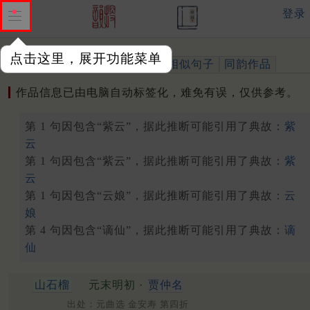
登录
点击这里，展开功能菜单
作品
标注四声
出处、引用
相似句子
同韵作品
作品信息已由电脑自动标签化，难免有误，仅供参考。
第 1 句因包含“紫云”，据此推断可能引用了典故：
紫
云
第 1 句因包含“紫云”，据此推断可能引用了典故：
紫
云
第 1 句因包含“云娘”，据此推断可能引用了典故：
云
娘
第 4 句因包含“谪仙”，据此推断可能引用了典故：
谪
仙
山石榴
元末明初 ·
贾仲名
出处：元曲选 金安寿 第四折