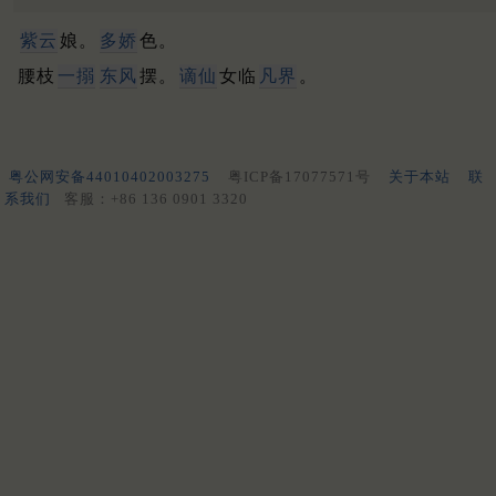
紫云
娘。
多娇
色。
腰枝
一搦
东风
摆。
谪仙
女临
凡界
。
粤公网安备44010402003275
粤ICP备17077571号
关于本站
联
系我们
客服：+86 136 0901 3320