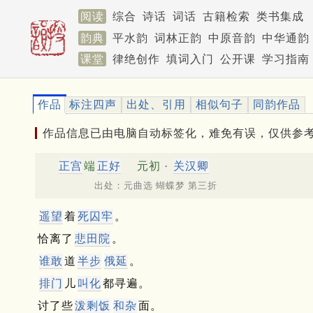
阅读
综合
诗话
词话
古籍检索
类书集成
韵典
平水韵
词林正韵
中原音韵
中华通韵
课堂
律绝创作
填词入门
公开课
学习指南
作品
标注四声
出处、引用
相似句子
同韵作品
作品信息已由电脑自动标签化，难免有误，仅供参
正宫
端
正好
元初 ·
关汉卿
出处：元曲选 蝴蝶梦 第三折
遥望
着
死囚牢
。
恰离了
悲田院
。
谁敢
道
半步
俄延
。
排门
儿
叫化
都寻遍。
讨了些
泼剩饭
和杂
面。