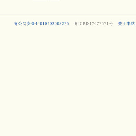
粤公网安备44010402003275
粤ICP备17077571号
关于本站