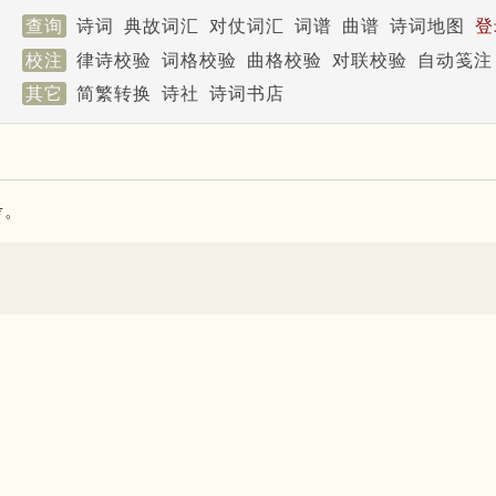
查询
诗词
典故词汇
对仗词汇
词谱
曲谱
诗词地图
登
校注
律诗校验
词格校验
曲格校验
对联校验
自动笺注
其它
简繁转换
诗社
诗词书店
考。