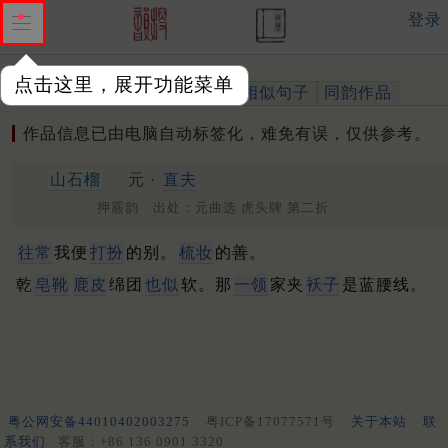
登录
点击这里，展开功能菜单
作品
标注四声
出处、引用
相似句子
同韵作品
作品信息已由电脑自动标签化，难免有误，仅供参考。
山石榴
元 ·
直夫
押霰韵 出处：元曲选 虎头牌 第二折
往常
我便
打扮
的别。
梳妆
的善。
乾
皂靴
鹿皮
绵团
也似
软。那
一领
家夹
袄子
是蓝腰线。
粤公网安备44010402003275
粤ICP备17077571号
关于本站
联
系我们
客服：+86 136 0901 3320