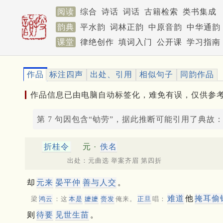
阅读
综合
诗话
词话
古籍检索
类书集成
韵典
平水韵
词林正韵
中原音韵
中华通韵
课堂
律绝创作
填词入门
公开课
学习指南
作品
标注四声
出处、引用
相似句子
同韵作品
作品信息已由电脑自动标签化，难免有误，仅供参
第 7 句因包含“劬劳”，据此推断可能引用了典故
折桂令
元 ·
佚名
出处：元曲选 举案齐眉 第四折
却
元来
晏平仲
善与人交
。
难道
他
掩耳偷
梁
鸿云
：这
本是
嬷嬷
赍发
俺来。
正旦
唱：
则
待要
见世生苗
。