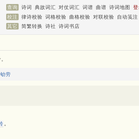
查询
诗词
典故词汇
对仗词汇
词谱
曲谱
诗词地图
登
校注
律诗校验
词格校验
曲格校验
对联校验
自动笺注
其它
简繁转换
诗社
诗词书店
考。
：
劬劳
铃
。