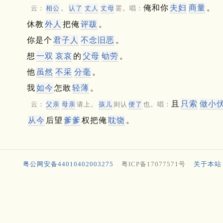
俺和你
夫妇
商量
。
云：
相公
。
认了
丈人
丈母
罢。唱：
休教
外人
把俺
评跋
。
你是个
君子人
不念旧恶
。
想
一双
哀哀
的
父母
劬劳
。
他
虽然
不采
分毫
。
我
如今
怎敢
轻薄
。
且
只索
做小
云：
父亲
母亲
请上。
孩儿
则认
便了
也。唱：
从今
后望
爹爹
权把俺
耽饶
。
粤公网安备44010402003275
粤ICP备17077571号
关于本站