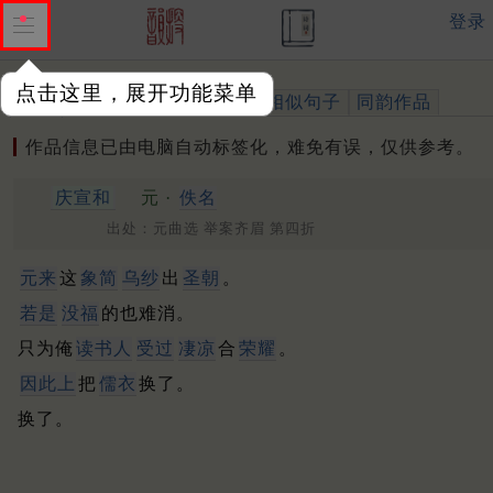
登录
点击这里，展开功能菜单
作品
标注四声
出处、引用
相似句子
同韵作品
作品信息已由电脑自动标签化，难免有误，仅供参考。
庆宣和
元 ·
佚名
出处：元曲选 举案齐眉 第四折
元来
这
象简
乌纱
出
圣朝
。
若是
没福
的也难消。
只为俺
读书人
受过
凄凉
合
荣耀
。
因此上
把
儒衣
换了。
换了。