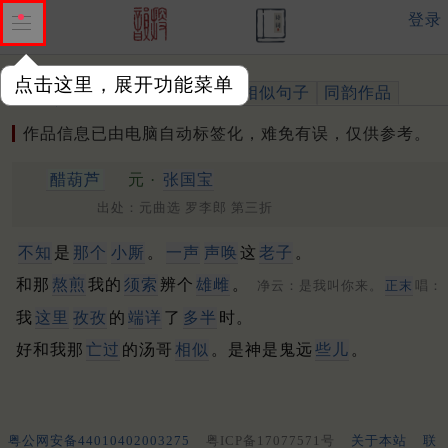
登录
点击这里，展开功能菜单
作品
标注四声
出处、引用
相似句子
同韵作品
作品信息已由电脑自动标签化，难免有误，仅供参考。
醋葫芦
元 ·
张国宝
出处：元曲选 罗李郎 第三折
不知
是
那个
小厮
。
一声
声唤
这
老子
。
和那
熬煎
我的
须索
辨个
雄雌
。
净云：是我叫你来。
正末
唱：
我
这里
孜孜
的
端详
了
多半
时。
好和我那
亡过
的汤哥
相似
。是神是鬼远
些儿
。
粤公网安备44010402003275
粤ICP备17077571号
关于本站
联