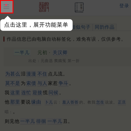
登录
点击这里，展开功能菜单
作品
标注四声
出处、引用
相似句子
同韵作品
作品信息已由电脑自动标签化，难免有误，仅供参考。
一半儿
元初 ·
关汉卿
出处：元曲选 窦娥冤 第一折
为甚么
泪
漫漫
不住
点儿流。
莫不是
为
索债
与人
家惹
争斗
。
我
这里
连忙
迎接
慌
问候
。
他
那里
要说
缘由
卜儿
云：
羞人答答
的。教我
怎生
说波。
正旦
。
唱：
则见他
一半儿
徘徊
一半儿
丑。