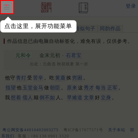
登录
点击这里，展开功能菜单
作品
标注四声
出处、引用
相似句子
同韵作品
作品信息已由电脑自动标签化，难免有误，仅供参考。
元和令
金末元初 ·
石君宝
出处：元曲选 秋胡戏妻 第一折
他守
青灯
受
苦辛
。吃
黄齑
挨
穷困
。
指望
他
玉堂金马
做
朝臣
。
原来
这
秀才
每当
正军
。
我
想着
儒人
颠
倒不如
人。
早难道
文章
好
立身
。
粤公网安备44010402003275
粤ICP备17077571号
关于本站
联
系我们
客服：+86 136 0901 3320