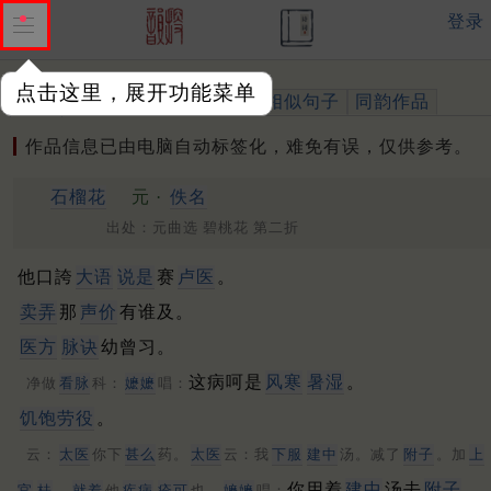
登录
点击这里，展开功能菜单
作品
标注四声
出处、引用
相似句子
同韵作品
作品信息已由电脑自动标签化，难免有误，仅供参考。
石榴花
元 ·
佚名
出处：元曲选 碧桃花 第二折
他口誇
大语
说是
赛
卢医
。
卖弄
那
声价
有谁及。
医方
脉诀
幼曾习。
这病呵是
风寒
暑湿
。
净做
看脉
科：
嬷嬷
唱：
饥饱劳役
。
云：
太医
你下
甚么
药。
太医
云：我
下服
建中
汤。减了
附子
。加
上
你用着
建中
汤去
附子
。
官
桂
。
就着
他
疾病
痊可
也。
嬷嬷
唱：