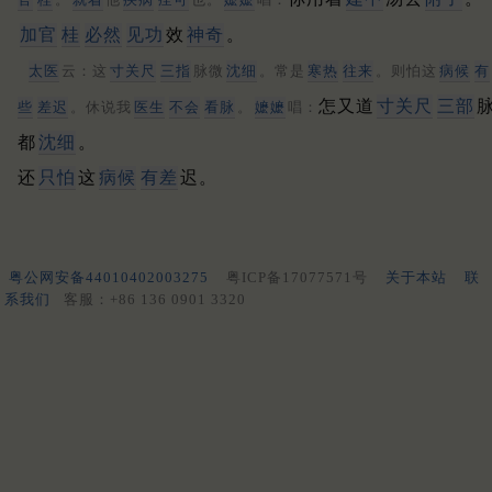
加官
桂
必然
见功
效
神奇
。
太医
云：这
寸关尺
三指
脉微
沈细
。常是
寒热
往来
。则怕这
病候
有
怎又道
寸关尺
三部
些
差迟
。休说我
医生
不会
看脉
。
嬷嬷
唱：
都
沈细
。
还
只怕
这
病候
有差
迟。
粤公网安备44010402003275
粤ICP备17077571号
关于本站
联
系我们
客服：+86 136 0901 3320