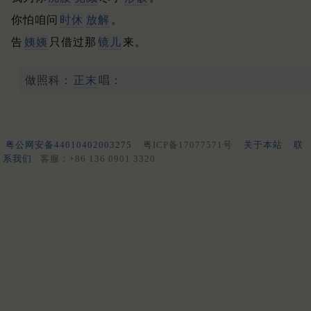
你怕咱问
时休
放解
。
告
姨姨
只借过那
镜儿
来。
做照科：
正末
唱：
粤公网安备44010402003275
粤ICP备17077571号
关于本站
联
系我们
客服：+86 136 0901 3320