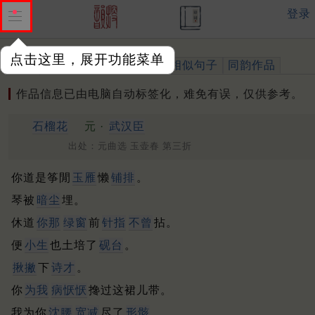
登录
点击这里，展开功能菜单
作品
标注四声
出处、引用
相似句子
同韵作品
作品信息已由电脑自动标签化，难免有误，仅供参考。
石榴花
元 ·
武汉臣
出处：元曲选 玉壶春 第三折
你道是筝閒
玉雁
懒
铺排
。
琴被
暗尘
埋。
休道
你那
绿窗
前
针指
不曾
拈。
便
小生
也土培了
砚台
。
揪撇
下
诗才
。
你
为我
病恹恹
搀过这裙儿带。
我为你
沈
腰
宽减
尽了
形骸
。