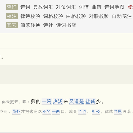
查询
诗词
典故词汇
对仗词汇
词谱
曲谱
诗词地图
登
校注
律诗校验
词格校验
曲格校验
对联校验
自动笺注
其它
简繁转换
诗社
诗词书店
考。
煎的
一碗
热汤
来
又道是
盐酱
少。
。你去煎来。唱：
带云：
员外
才把这汤吃
不的
一两
口。就死
了也
。
相公
。你试
寻思
波唱