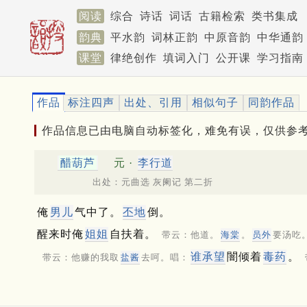
阅读
综合
诗话
词话
古籍检索
类书集成
韵典
平水韵
词林正韵
中原音韵
中华通韵
课堂
律绝创作
填词入门
公开课
学习指南
作品
标注四声
出处、引用
相似句子
同韵作品
作品信息已由电脑自动标签化，难免有误，仅供参
醋葫芦
元 ·
李行道
出处：元曲选 灰阑记 第二折
俺
男儿
气中了。
丕地
倒。
醒来时俺
姐姐
自扶着。
带云：他道。
海棠
。
员外
要汤吃
谁承望
闇倾着
毒药
。
带云：他赚的我取
盐酱
去呵。唱：