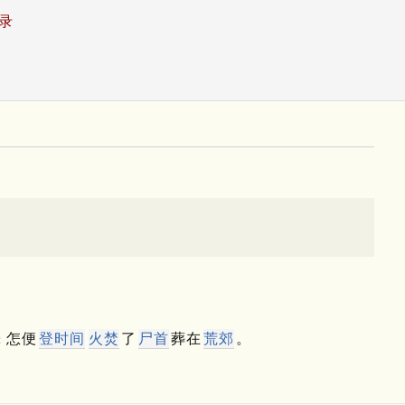
录
怎便
登时间
火焚
了
尸首
葬在
荒郊
。
：