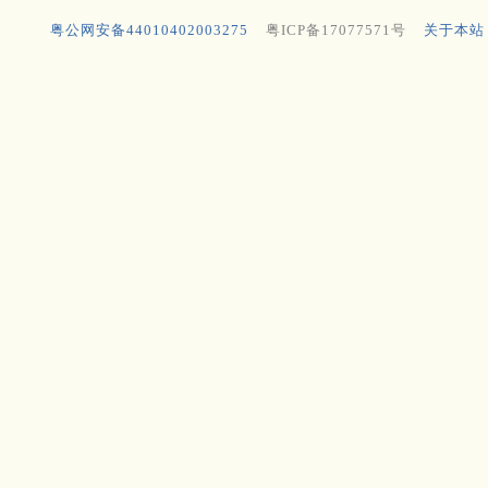
粤公网安备44010402003275
粤ICP备17077571号
关于本站