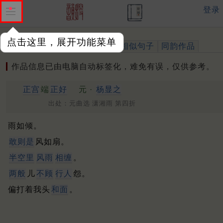
登录
点击这里，展开功能菜单
作品
标注四声
出处、引用
相似句子
同韵作品
作品信息已由电脑自动标签化，难免有误，仅供参考。
正宫
端
正好
元 ·
杨显之
出处：元曲选 潇湘雨 第四折
雨如倾。
敢则是
风如扇。
半空里
风雨
相缠
。
两般
儿
不顾
行人
怨。
偏打着我头
和面
。