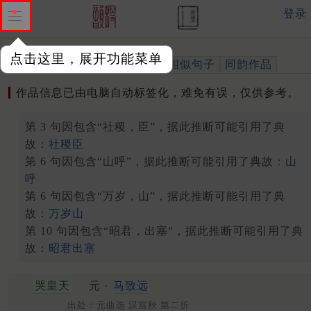
登录
点击这里，展开功能菜单
作品
标注四声
出处、引用
相似句子
同韵作品
作品信息已由电脑自动标签化，难免有误，仅供参考。
第 3 句因包含“社稷，臣”，据此推断可能引用了典
故：
社稷臣
第 6 句因包含“山呼”，据此推断可能引用了典故：
山
呼
第 6 句因包含“万岁，山”，据此推断可能引用了典
故：
万岁山
第 10 句因包含“昭君，出塞”，据此推断可能引用了典
故：
昭君出塞
哭皇天
元 ·
马致远
出处：元曲选 汉宫秋 第二折