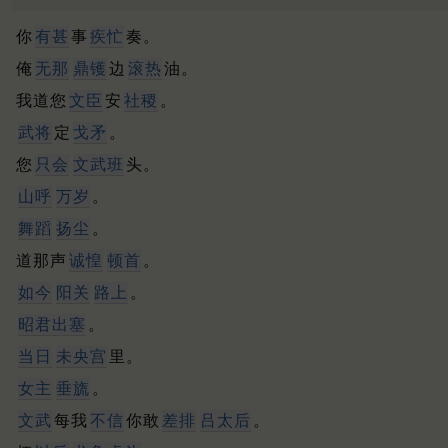
你
有甚
事
疾忙
奏。
俺
无那
鼎镬
边
滚热
油。
我道您
文臣
安
社稷
。
武将
定
戈矛
。
您
只会
文武班
头。
山呼
万岁
。
舞蹈
扬尘
。
道那声
诚惶
顿首
。
如今
阳关
路上
。
昭君
出塞
。
当日
未央宫
里。
女主
垂旒
。
文武
每我
不信
你敢
差排
吕太后
。