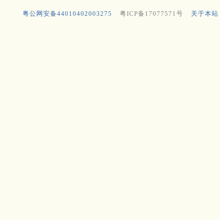
粤公网安备44010402003275
粤ICP备17077571号
关于本站