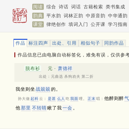
阅读
综合
诗话
词话
古籍检索
类书集成
韵典
平水韵
词林正韵
中原音韵
中华通韵
课堂
律绝创作
填词入门
公开课
学习指南
作品
标注四声
出处、引用
相似句子
同韵作品
作品信息已由电脑自动标签化，难免有误，仅供参
脱布衫
元 ·
萧德祥
出处：元曲选 杀狗劝夫 第二折
我坐则坐
战兢兢
的。
他醉则醉
孙大做
起科
云：
是甚
么人
吃
我面
哩。
正末
唱：
他
那里
不转睛
瞅了我
一会
。