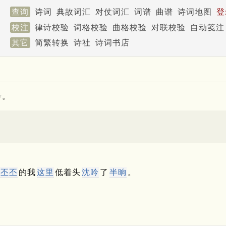
查询
诗词
典故词汇
对仗词汇
词谱
曲谱
诗词地图
登
校注
律诗校验
词格校验
曲格校验
对联校验
自动笺注
其它
简繁转换
诗社
诗词书店
考。
气丕丕
的我
这里
低着头
沈吟
了
半晌
。