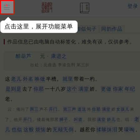
登录
点击这里，展开功能菜单
作品
标注四声
出处、引用
相似句子
同韵作品
作品信息已由电脑自动标签化，难免有误，仅供参考。
醋葫芦
元 ·
康进之
出处：元曲选 李逵负荆 第三折
这
老儿
外名
唤做
半槽。
就里
带着一杓。
是则是
去了
你那
一十八岁
这个
满堂
娇。
更做
你家
年纪
老。
云：俺叫了
两三
声不
开门
。
第三声
道送
将
你那
满堂
娇
女孩儿
来
老
了。他开
开门
。搂着俺那黑
膊子
。
叫道
。我那
满堂
娇儿
也。唱：
儿
也似
这般
烦恼
的
无颠无倒
。越惹你
揉眵抹泪
哭
嚎啕