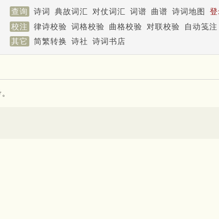
查询
诗词
典故词汇
对仗词汇
词谱
曲谱
诗词地图
登
校注
律诗校验
词格校验
曲格校验
对联校验
自动笺注
其它
简繁转换
诗社
诗词书店
考。