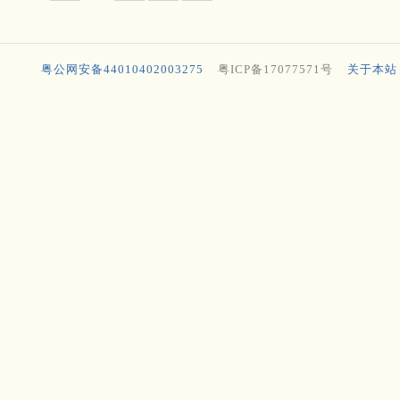
粤公网安备44010402003275
粤ICP备17077571号
关于本站