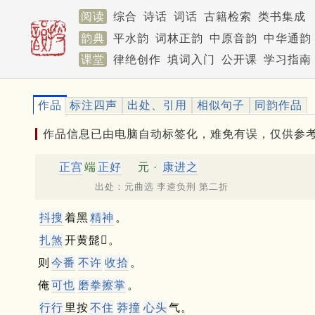
阅读
综合
诗话
词话
古籍检索
类书集成
韵典
平水韵
词林正韵
中原音韵
中华通韵
课堂
律绝创作
填词入门
公开课
学习指南
作品
标注四声
出处、引用
相似句子
同韵作品
作品信息已由电脑自动标签化，难免有误，仅供参
正宫
端
正好
元 ·
康进之
出处：元曲选 李逵负荆 第二折
抖搜
着黑
精神
。
扎煞
开黄髭𩫸。
则
今番
不许
收拾
。
俺
可也
磨拳擦掌
。
行行
里按
不住
莽撞
心头
气。