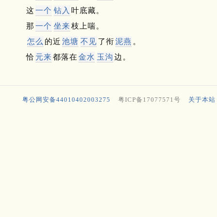
这
一个
钻入
叶底藏。
那
一个
坐来
枝上喘。
怎么
的近
池塘
不见
了衔
泥燕
。
恰
元来
都落在
金水
玉沟
边。
粤公网安备44010402003275
粤ICP备17077571号
关于本站