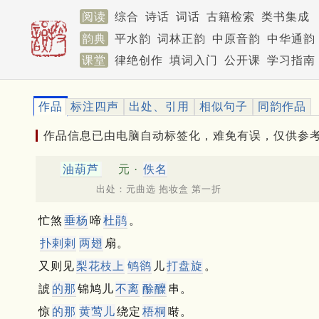
阅读
综合
诗话
词话
古籍检索
类书集成
韵典
平水韵
词林正韵
中原音韵
中华通韵
课堂
律绝创作
填词入门
公开课
学习指南
作品
标注四声
出处、引用
相似句子
同韵作品
作品信息已由电脑自动标签化，难免有误，仅供参
油葫芦
元 ·
佚名
出处：元曲选 抱妆盒 第一折
忙煞
垂杨
啼
杜鹃
。
扑剌剌
两翅
扇。
又则见
梨花枝上
鸲鹆
儿
打盘旋
。
諕
的那
锦鸠儿
不离
酴醾
串。
惊
的那
黄莺儿
绕定
梧桐
啭。