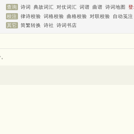
查询
诗词
典故词汇
对仗词汇
词谱
曲谱
诗词地图
登
校注
律诗校验
词格校验
曲格校验
对联校验
自动笺注
其它
简繁转换
诗社
诗词书店
考。