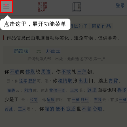
登录
点击这里，展开功能菜单
作品
标注四声
出处、引用
相似句子
同韵作品
作品信息已由电脑自动标签化，难免有误，仅供参考。
鹊踏枝
元 ·
郑廷玉
押词韵第八部 出处：元曲选 忍字记 第一折
你
不敢
向
佛殿
绕
周遭
。你
不敢
礼
三拜
朝。
你
稳情取
滚
出山
门。踹上
青霄
。
云：你
这等
肥胖
呵。唱：
这里
面要饱呵
得多
布袋
云：
刘均
佐。你斋
贫僧一斋
。
正末
唱：
少是了
云：
和尚
。你
这般
胖呵。有
一桩
好处
。
布袋
云：有那
一桩
。你
端的
便不
疲乏
世
不害
心嘈
。
好处
。
正末
唱：