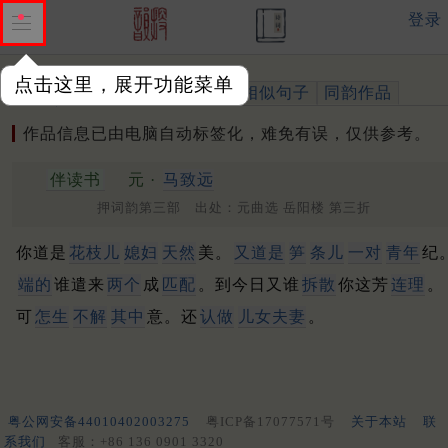
登录
点击这里，展开功能菜单
作品
标注四声
出处、引用
相似句子
同韵作品
作品信息已由电脑自动标签化，难免有误，仅供参考。
伴读书
元 ·
马致远
押词韵第三部 出处：元曲选 岳阳楼 第三折
你道是
花枝儿
媳妇
天然
美。
又道是
笋
条儿
一对
青年
纪
端的
谁遣来
两个
成
匹配
。到今日又谁
拆散
你这芳
连理
。
可
怎生
不解
其中
意。还
认做
儿女夫妻
。
粤公网安备44010402003275
粤ICP备17077571号
关于本站
联
系我们
客服：+86 136 0901 3320