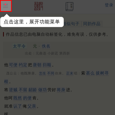
登录
点击这里，展开功能菜单
作品
标注四声
出处、引用
相似句子
同韵作品
作品信息已由电脑自动标签化，难免有误，仅供参考。
太平令
元 ·
佚名
出处：元曲选 小尉迟 第四折
他
可便
约定
把
唐朝
归顺
。
索
甚么
拔树寻
茂公云：他既降唐。
怎生
不同
你来。
正末
唱：
根
。
将
逆贼
不留
龆龄
做功
劳好
将身
进。
他呵
既然
的便
肯。
就准
认了
俺
父亲
。
呀。