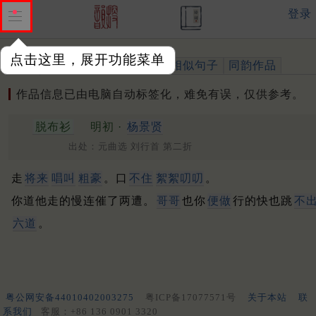
登录
点击这里，展开功能菜单
作品
标注四声
出处、引用
相似句子
同韵作品
作品信息已由电脑自动标签化，难免有误，仅供参考。
脱布衫
明初 ·
杨景贤
出处：元曲选 刘行首 第二折
走
将来
唱叫
粗豪
。口
不住
絮絮
叨叨
。
你道他走的慢连催了两遭。
哥哥
也你
便做
行的快也跳
不
六道
。
粤公网安备44010402003275
粤ICP备17077571号
关于本站
联
系我们
客服：+86 136 0901 3320