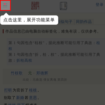
登录
点击这里，展开功能菜单
作品
标注四声
出处、引用
相似句子
同韵作品
作品信息已由电脑自动标签化，难免有误，仅供参考。
第 1 句因包含“桂枝”，据此推断可能引用了典故：
桂
枝
第 1 句因包含“折，桂，枝”，据此推断可能引用了典
故：
折桂高枝
竹枝歌
元 ·
郑德辉
出处：元曲选 倩女离魂 第四折
打听
为官折了
桂枝
。
别取了
新婚
甚
意思
。