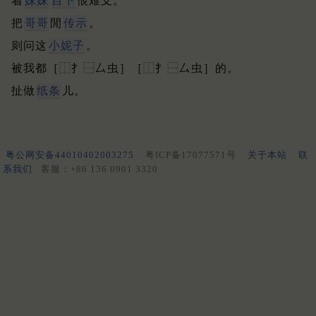
着
妹妹
目下
恨难支。
把
哥哥
閒
传示
。
则问这
小妮子
。
被我都［⿰⺘⿱厶虫］［⿰⺘⿱厶虫］的。
扯做
纸条
儿。
粤公网安备44010402003275
粤ICP备17077571号
关于本站
联
系我们
客服：+86 136 0901 3320