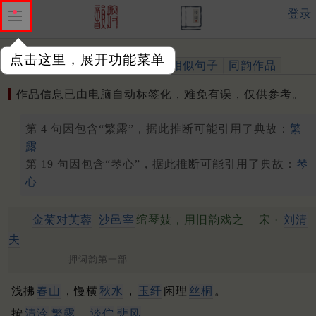
登录
点击这里，展开功能菜单
作品
标注四声
出处、引用
相似句子
同韵作品
作品信息已由电脑自动标签化，难免有误，仅供参考。
第 4 句因包含“繁露”，据此推断可能引用了典故：
繁
露
第 19 句因包含“琴心”，据此推断可能引用了典故：
琴
心
金菊对芙蓉
沙邑宰
绾琴妓，用旧韵戏之
宋 ·
刘清
夫
押词韵第一部
浅拂
春山
，慢横
秋水
，
玉纤
闲理
丝桐
。
按
清泠
繁露
，
淡伫
悲风
。