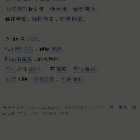
素弦
瑶轸
调新韵，颤
翠翘
、
金簇
芙蓉
。
叠蠲重锁，
轻挑
慢摘，
特地
情浓
。
泛商刻羽
无穷
。
似
和鸣
鸾凤
，律应
雌雄
。
问
高山流水
，此意谁同。
个中
只许
知音
听，有
茂陵
、
车马
雍容
。
画帘
人静，
琴心三叠
，
时倒
金钟
。
粤公网安备44010402003275
粤ICP备17077571号
关于本站
联
系我们
客服：+86 136 0901 3320