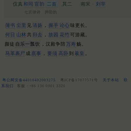
仪真
和同
官韵
二首
其二
南宋 ·
刘宰
七言律诗 押阳韵
簿书
尘里
见
清扬
，
握手
论心
味更长。
何日
山林
共
归去
，
故园
花竹
可游藏。
颜徒
自乐一瓢饮
，汉殿争陪
万寿
觞。
马革裹尸
成
底事
，
要须
高卧
到
羲皇
。
粤公网安备44010402003275
粤ICP备17077571号
关于本站
联
系我们
客服：+86 136 0901 3320