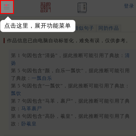
登录
点击这里，展开功能菜单
作品
标注四声
出处、引用
相似句子
同韵作品
作品信息已由电脑自动标签化，难免有误，仅供参考。
第 1 句因包含“清扬”，据此推断可能引用了典故：
清
扬
第 5 句因包含“颜，自乐一瓢饮”，据此推断可能引用
了典故：
一瓢自乐
第 5 句因包含“一瓢饮”，据此推断可能引用了典故：
瓢饮
第 7 句因包含“马革，裹尸”，据此推断可能引用了典
故：
马革裹尸
第 8 句因包含“高卧，羲皇”，据此推断可能引用了典
故：
卧羲皇