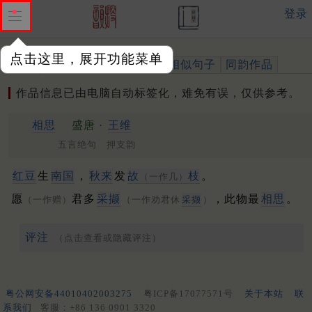
登录
点击这里，展开功能菜单
作品
标注四声
出处、引用
相似句子
同韵作品
作品信息已由电脑自动标签化，难免有误，仅供参考。
相思
盛唐 ·
王维
五言绝句 押支韵
红豆
生
南国
，
秋来
发
故
枝
。
（一作几）
愿
君多
采撷
，此物最
相思
。
（一作赠）
（一作劝君休
采撷
）
评注
（点击查看或隐藏评注）
粤公网安备44010402003275
粤ICP备17077571号
关于本站
联
系我们
客服：+86 136 0901 3320