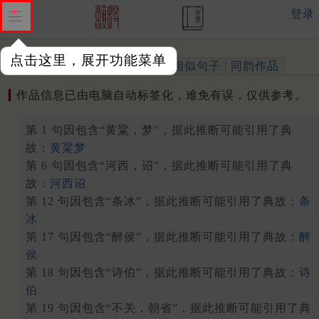
登录
点击这里，展开功能菜单
作品
标注四声
出处、引用
相似句子
同韵作品
作品信息已由电脑自动标签化，难免有误，仅供参考。
第 1 句因包含“黄粱，梦”，据此推断可能引用了典
故：
黄粱梦
第 6 句因包含“河西，诏”，据此推断可能引用了典
故：
河西诏
第 12 句因包含“条冰”，据此推断可能引用了典故：
条
冰
第 17 句因包含“醉侯”，据此推断可能引用了典故：
醉
侯
第 18 句因包含“诗伯”，据此推断可能引用了典故：
诗
伯
第 19 句因包含“不关，朝省”，据此推断可能引用了典