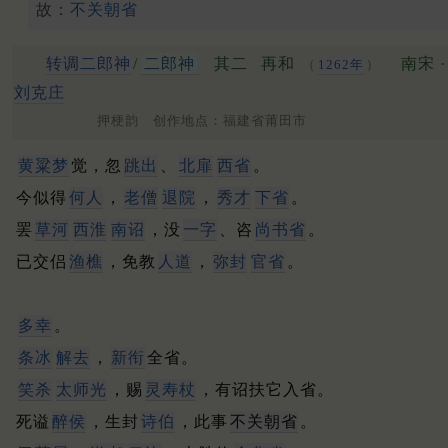
故：
不关朝省
转调二郎神
/
二郎神
其二
再和
南宋 ·
（
1262年
）
刘克庄
押梗韵 创作地点：福建省莆田市
黄粱
梦
觉，忽
跳出
、
北扉
西省
。
今似得
何人
，
老僧
退院
，
秀才
下省
。
罢
草河
西淮
南诏
，没
一字
、咨
尚书省
。
已交侣
渔樵
，免教
人道
，
弥封
官省
。
多幸
。
条冰
解去
，
新衔
全省。
笑杀
太师光
，赐
灵寿杖
，有诏扶它入省。
死谥
醉侯
，生封
诗伯
，此事
不关朝省
。