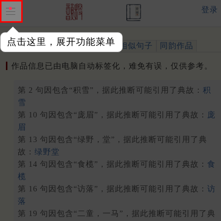
登录
点击这里，展开功能菜单
作品
标注四声
出处、引用
相似句子
同韵作品
作品信息已由电脑自动标签化，难免有误，仅供参考。
第 2 句因包含“积雪”，据此推断可能引用了典故：
积
雪
第 10 句因包含“庞眉”，据此推断可能引用了典故：
庞
眉
第 13 句因包含“绿野，堂”，据此推断可能引用了典
故：
绿野堂
第 14 句因包含“食榄”，据此推断可能引用了典故：
食
榄
第 16 句因包含“访落”，据此推断可能引用了典故：
访
落
第 19 句因包含“二童，一马”，据此推断可能引用了典