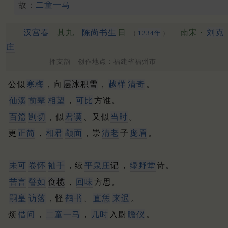
故：
二童一马
汉宫春
其九
陈
尚书
生
日
南宋 ·
刘克
（
1234年
）
庄
押支韵 创作地点：福建省福州市
公似
寒梅
，向
层冰积雪
，
越样
清奇
。
仙溪
前辈
相望
，
可比
方谁。
百篇
剀切
，似
君谟
、又似
当时
。
更
正简
，
相君
颛面
，崇
清老
子
庞眉
。
未可
卷怀
袖手
，续
平泉庄
记
，
绿野堂
诗。
苦言
譬如
食榄
，
回味
方思。
嗣皇
访落
，怪
鹤书
、
直恁
来迟
。
烦
借问
，
二童一马
，
几时
入尉
瞻仪
。