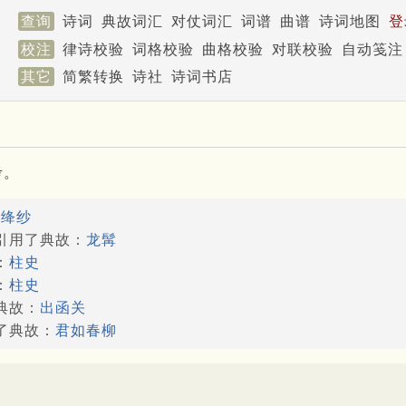
查询
诗词
典故词汇
对仗词汇
词谱
曲谱
诗词地图
登
校注
律诗校验
词格校验
曲格校验
对联校验
自动笺注
其它
简繁转换
诗社
诗词书店
考。
：
绛纱
能引用了典故：
龙髯
：
柱史
：
柱史
典故：
出函关
用了典故：
君如春柳