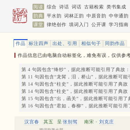
阅读
综合
诗话
词话
古籍检索
类书集成
韵典
平水韵
词林正韵
中原音韵
中华通韵
课堂
律绝创作
填词入门
公开课
学习指南
作品
标注四声
出处、引用
相似句子
同韵作品
作品信息已由电脑自动标签化，难免有误，仅供参
第 4 句因包含“绛纱”，据此推断可能引用了典故
第 11 句因包含“龙髯，泪，桥山”，据此推断可
第 14 句因包含“柱史”，据此推断可能引用了典故
第 14 句因包含“柱史”，据此推断可能引用了典故
第 15 句因包含“出，函关”，据此推断可能引用了
第 16 句因包含“君如，春柳”，据此推断可能引
汉宫春
其五
呈
张别驾
南宋 ·
刘克庄
押词韵第七部