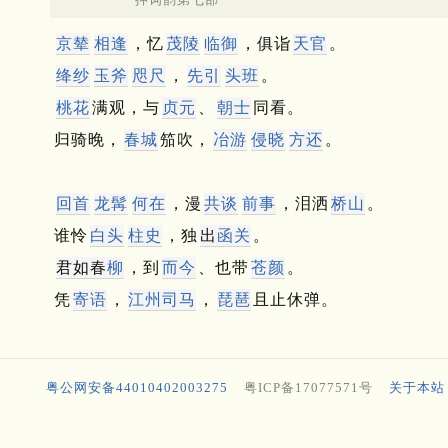
京辇
相逢
，忆
茂陵
临御
，俱诣
天官
。
绛纱
玉斧
咫尺
，
先引
头班
。
桃花
满观，与
贞元
、
朝士
同看。
归骑晚，
春城
笳吹，
冶游
侵晓
方还
。
回首
龙髯
何在
，漫
共谈
前事
，泪洒
桥山
。
谁怜
白头
柱史
，独
出
函关
。
君如春
柳
，到
而今
、也带
苍颜
。
凭
寄语
，
江州
司马
，
琵琶
且止休弹。
粤公网安备44010402003275
粤ICP备17077571号
关于本站