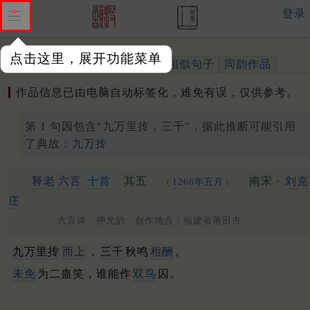
登录
点击这里，展开功能菜单
作品
标注四声
出处、引用
相似句子
同韵作品
作品信息已由电脑自动标签化，难免有误，仅供参考。
第 1 句因包含“九万里抟，三千”，据此推断可能引用
了典故：
九万抟
释老
六言
十首
其五
南宋 ·
刘克
（
1268年五月
）
庄
六言诗 押尤韵 创作地点：福建省莆田市
九万里抟
而上
，
三千
秋鸣
相酬
。
未免
为二蛊笑，谁能作
双鸟
囚。