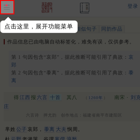
登录
点击这里，展开功能菜单
作品
标注四声
出处、引用
相似句子
同韵作品
作品信息已由电脑自动标签化，难免有误，仅供参考。
第 1 句因包含“哀郢”，据此推断可能引用了典故：
哀
郢
第 2 句因包含“黍离”，据此推断可能引用了典故：
黍
离
得
江西
报
六言
十首
其八
南宋 ·
刘
（
1260年
）
庄
六言诗 押尤韵 创作地点：福建省南平市建阳区
芈姓
公子
哀郢，
黍离
大夫
悯周。
杜
云野
老潜哭，谷谓
寒儒
浪愁
。