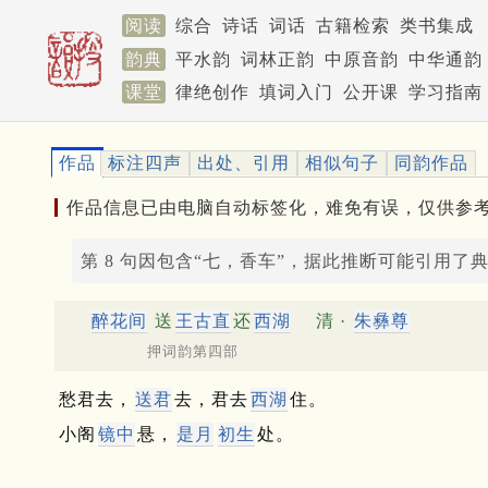
阅读
综合
诗话
词话
古籍检索
类书集成
韵典
平水韵
词林正韵
中原音韵
中华通韵
课堂
律绝创作
填词入门
公开课
学习指南
作品
标注四声
出处、引用
相似句子
同韵作品
作品信息已由电脑自动标签化，难免有误，仅供参
第 8 句因包含“七，香车”，据此推断可能引用了
醉花间
送
王古直
还
西湖
清 ·
朱彝尊
押词韵第四部
愁君去，
送君
去，君去
西湖
住。
小阁
镜中
悬，
是月
初生
处。