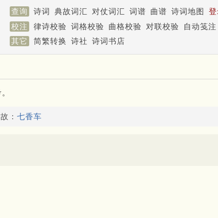
查询
诗词
典故词汇
对仗词汇
词谱
曲谱
诗词地图
登
校注
律诗校验
词格校验
曲格校验
对联校验
自动笺注
其它
简繁转换
诗社
诗词书店
考。
典故：
七香车