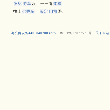
罗裙
芳草
渡，一一鸣
柔橹
。
扶上
七香车
，
长定
门前
遇。
粤公网安备44010402003275
粤ICP备17077571号
关于本站