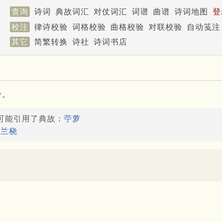
查询
诗词
典故词汇
对仗词汇
词谱
曲谱
诗词地图
登
校注
律诗校验
词格校验
曲格校验
对联校验
自动笺注
其它
简繁转换
诗社
诗词书店
考。
断可能引用了典故：
苧萝
：
兰桡