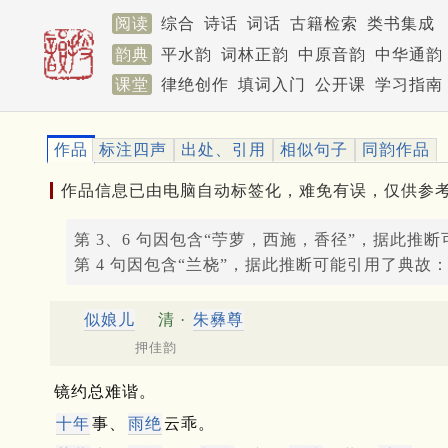
阅读
综合
诗话
词话
古籍检索
类书集成
韵典
平水韵
词林正韵
中原音韵
中华通韵
课堂
律绝创作
填词入门
公开课
学习指南
作品
标注四声
出处、引用
相似句子
同韵作品
作品信息已由电脑自动标签化，难免有误，仅供参
第 3、6 句因包含“苧萝，西施，香径”，据此推
第 4 句因包含“兰桡”，据此推断可能引用了典故
似娘儿
清 ·
朱彝尊
押佳韵
镜约总难谐。
十年
事、
雨绝
云乖。