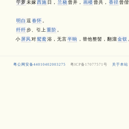
苧萝
未嫁
西施
日，
兰桡
曾并，
画楼
曾共，
香径
曾偕
明白
逗
春怀
。
纤纤
步、引上
重阶
。
小
屏风
对
鸳鸯
浴，无言
半晌
，替他整髻，翻溜
金钗
粤公网安备44010402003275
粤ICP备17077571号
关于本站