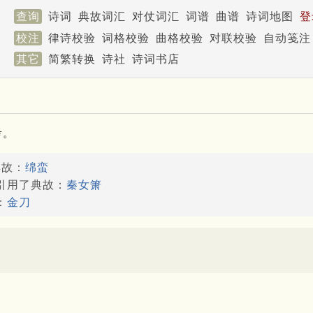
查询
诗词
典故词汇
对仗词汇
词谱
曲谱
诗词地图
登
校注
律诗校验
词格校验
曲格校验
对联校验
自动笺注
其它
简繁转换
诗社
诗词书店
考。
典故：
绵蛮
能引用了典故：
秦女箫
：
金刀