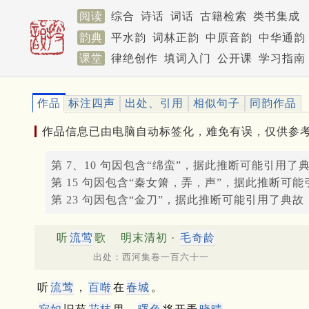
阅读
综合
诗话
词话
古籍检索
类书集成
韵典
平水韵
词林正韵
中原音韵
中华通韵
课堂
律绝创作
填词入门
公开课
学习指南
作品
标注四声
出处、引用
相似句子
同韵作品
作品信息已由电脑自动标签化，难免有误，仅供参
第 7、10 句因包含“绵蛮”，据此推断可能引用了
第 15 句因包含“秦女箫，弄，声”，据此推断可
第 23 句因包含“金刀”，据此推断可能引用了典故
听
流莺
歌
明末清初 ·
毛奇龄
出处：西河集卷一百六十一
听
流莺
，
百啭
在
春城
。