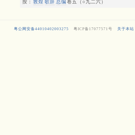
按：
敦煌
歌辞
总编
卷五（○九二六）
粤公网安备44010402003275
粤ICP备17077571号
关于本站