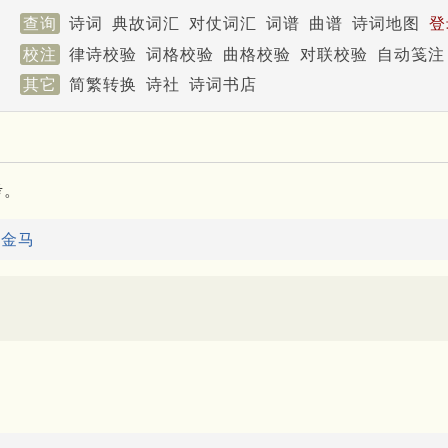
查询
诗词
典故词汇
对仗词汇
词谱
曲谱
诗词地图
登
校注
律诗校验
词格校验
曲格校验
对联校验
自动笺注
其它
简繁转换
诗社
诗词书店
考。
：
金马