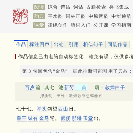
阅读
综合
诗话
词话
古籍检索
类书集成
韵典
平水韵
词林正韵
中原音韵
中华通韵
课堂
律绝创作
填词入门
公开课
学习指南
作品
标注四声
出处、引用
相似句子
同韵作品
作品信息已由电脑自动标签化，难免有误，仅供参
第 3 句因包含“金马”，据此推断可能引用了典故
百岁
篇
其七
池
新荷
十首
唐 ·
敦煌曲子
押质韵 出处：敦煌歌辞总编卷五
七十七。
举头
斜望
西山
日。
皇王
纵有
金马
迎。
伛偻
那堪
玉堂
出。