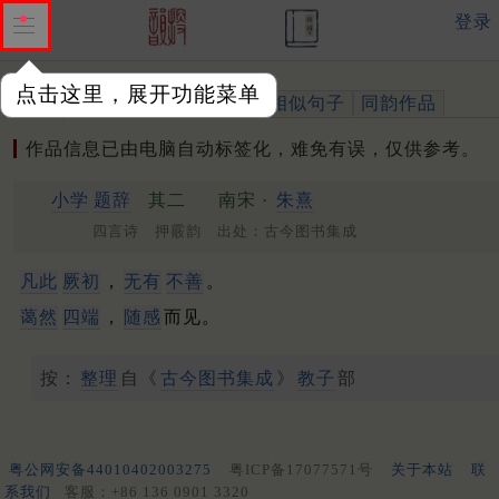
登录
点击这里，展开功能菜单
作品
标注四声
出处、引用
相似句子
同韵作品
作品信息已由电脑自动标签化，难免有误，仅供参考。
小学
题辞
其二
南宋 ·
朱熹
四言诗 押霰韵 出处：古今图书集成
凡此
厥初
，
无有
不善
。
蔼然
四端
，
随感
而见。
按：
整理
自《
古今图书集成
》
教子
部
粤公网安备44010402003275
粤ICP备17077571号
关于本站
联
系我们
客服：+86 136 0901 3320