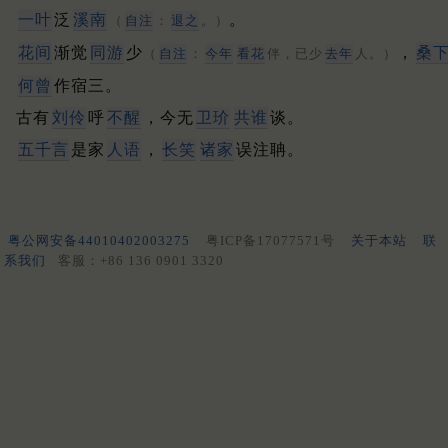
一叶
泛
溪南
。
（
自注
：
退之
。）
花间
渐觉
同游
少
，
桑
（
自注
：
今年
看花
伴，已少
去年
人。）
何曾
作宿三。
古有
刘伶
呼
不醒
，今无
卫玠
共谁
谈。
五千言
是家
人语
，
长笑
诸家
误注聃。
粤公网安备44010402003275
粤ICP备17077571号
关于本站
联
系我们
客服：+86 136 0901 3320