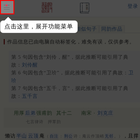
登录
点击这里，展开功能菜单
作品
标注四声
出处、引用
相似句子
同韵作品
作品信息已由电脑自动标签化，难免有误，仅供参考。
第 5 句因包含“刘伶，醒”，据此推断可能引用了典
故：
刘伶醒
第 6 句因包含“卫玠”，据此推断可能引用了典故：
卫
玠
第 7 句因包含“五千，言”，据此推断可能引用了典
故：
五千言
用厚
后弟
强甫韵
其十二
南宋 ·
刘克庄
七言律诗 押覃韵
懒访
半山
云顶
庵
，且撑
（
自注
：
荆公
诗：庵云作顶峭
无邻
。）