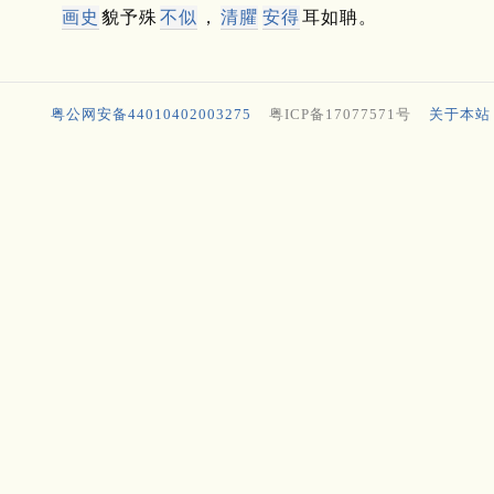
画史
貌予殊
不似
，
清臞
安得
耳如聃。
粤公网安备44010402003275
粤ICP备17077571号
关于本站