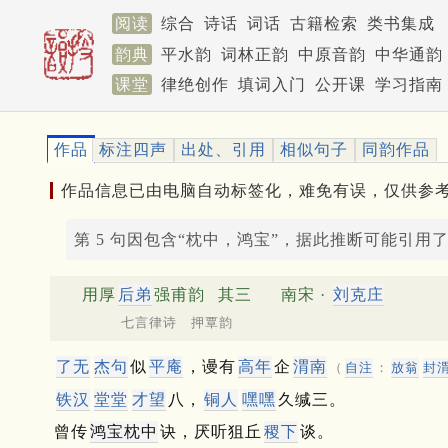
阅读
综合
诗话
词话
古籍检索
类书集成
韵典
平水韵
词林正韵
中原音韵
中华通韵
课堂
律绝创作
填词入门
公开课
学习指南
作品
标注四声
出处、引用
相似句子
同韵作品
作品信息已由电脑自动标签化，难免有误，仅供参
第 5 句因包含“枕中，鸿宝”，据此推断可能引用
用厚
后弟
强甫韵
其三
南宋 ·
刘克庄
七言律诗 押覃韵
了无
杰句
似
平庵
，谩有
高年
企
渭南
（
自注
：
放翁
封
铁汉
堂堂
才望
八，
铜人
嘿嘿
久缄三。
曾传
鸿宝枕中
诀，厌听狙丘
稷下
谈。