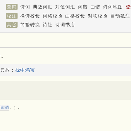
查询
诗词
典故词汇
对仗词汇
词谱
曲谱
诗词地图
登
校注
律诗校验
词格校验
曲格校验
对联校验
自动笺注
其它
简繁转换
诗社
诗词书店
考。
了典故：
枕中鸿宝
。
渭南伯
。）