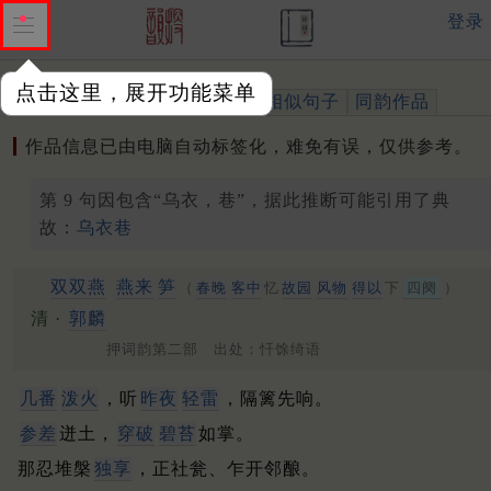
登录
点击这里，展开功能菜单
作品
标注四声
出处、引用
相似句子
同韵作品
作品信息已由电脑自动标签化，难免有误，仅供参考。
第 9 句因包含“乌衣，巷”，据此推断可能引用了典
故：
乌衣巷
双双燕
燕来
笋
（
春晚
客中
忆
故园
风物
得以
下
四阕
）
清 ·
郭麟
押词韵第二部 出处：忏馀绮语
几番
泼火
，听
昨夜
轻雷
，隔篱先响。
参差
迸土，
穿破
碧苔
如掌。
那忍堆槃
独享
，正社瓮、乍开邻酿。