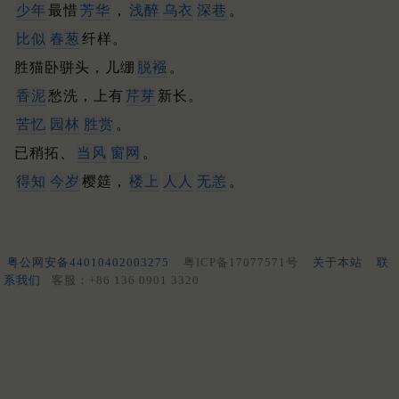
少年
最惜
芳华
，
浅醉
乌衣
深巷
。
比似
春葱
纤样。
胜猫卧骈头，儿绷
脱襁
。
香泥
愁洗，上有
芹芽
新长。
苦忆
园林
胜赏
。
已稍拓、
当风
窗网
。
得知
今岁
樱筵，
楼上
人人
无恙
。
粤公网安备44010402003275
粤ICP备17077571号
关于本站
联
系我们
客服：+86 136 0901 3320