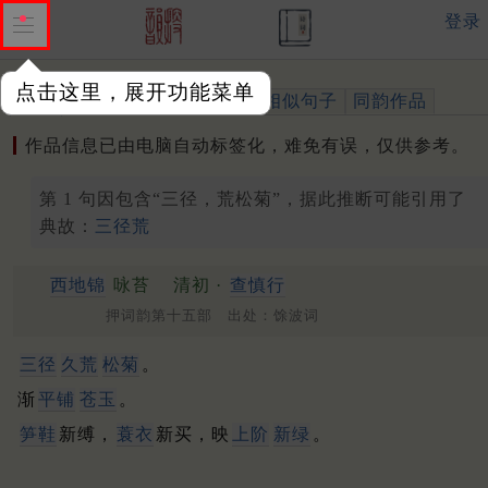
登录
点击这里，展开功能菜单
作品
标注四声
出处、引用
相似句子
同韵作品
作品信息已由电脑自动标签化，难免有误，仅供参考。
第 1 句因包含“三径，荒松菊”，据此推断可能引用了
典故：
三径荒
西地锦
咏苔
清初 ·
查慎行
押词韵第十五部 出处：馀波词
三径
久荒
松
菊
。
渐
平铺
苍玉
。
笋鞋
新缚，
蓑衣
新买，映
上阶
新绿
。