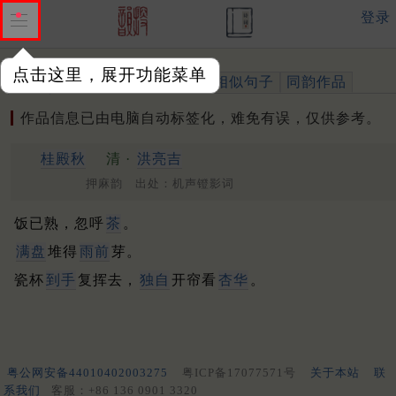
登录
点击这里，展开功能菜单
作品
标注四声
出处、引用
相似句子
同韵作品
作品信息已由电脑自动标签化，难免有误，仅供参考。
桂殿秋
清 ·
洪亮吉
押麻韵 出处：机声镫影词
饭已熟，忽呼
茶
。
满盘
堆得
雨前
芽。
瓷杯
到手
复挥去，
独自
开帘看
杏华
。
粤公网安备44010402003275
粤ICP备17077571号
关于本站
联
系我们
客服：+86 136 0901 3320