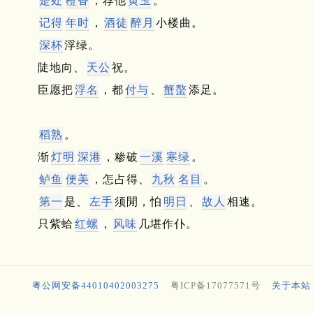
是处
橙香
，荐他
黄玉
。
记得
年时
，
酒徒
醉月
小楼曲。
深杯
浮绿。
陡地向、
天公
祝。
臣愿把
浮名
，都
付与
、
蟹螯
添足。
稻熟
。
渐
灯明
深港
，糁破
一溪
寒绿
。
鲈鱼
便美
，怎占得、
九秋
名目
。
第一
是、
左手
须閒，怕
明日
、
故人
相速。
只紫蛤
红螺
，
风味
几堪作仆。
粤公网安备44010402003275
粤ICP备17077571号
关于本站