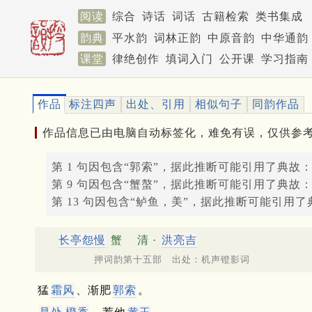
阅读
综合
诗话
词话
古籍检索
类书集成
韵典
平水韵
词林正韵
中原音韵
中华通韵
课堂
律绝创作
填词入门
公开课
学习指南
作品
标注四声
出处、引用
相似句子
同韵作品
作品信息已由电脑自动标签化，难免有误，仅供参
第 1 句因包含“郭索”，据此推断可能引用了典故
第 9 句因包含“蟹螯”，据此推断可能引用了典故
第 13 句因包含“鲈鱼，美”，据此推断可能引用了
长亭怨慢
蟹
清 ·
洪亮吉
押词韵第十五部 出处：机声镫影词
猛
霜风
、渐肥
郭索
。