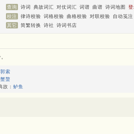
查询
诗词
典故词汇
对仗词汇
词谱
曲谱
诗词地图
登
校注
律诗校验
词格校验
曲格校验
对联校验
自动笺注
其它
简繁转换
诗社
诗词书店
考。
：
郭索
：
蟹螯
典故：
鲈鱼