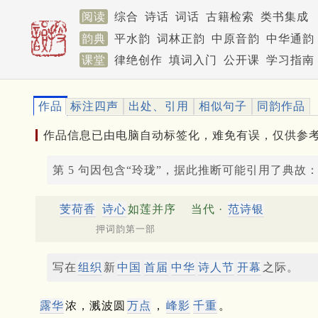
阅读
综合
诗话
词话
古籍检索
类书集成
韵典
平水韵
词林正韵
中原音韵
中华通韵
课堂
律绝创作
填词入门
公开课
学习指南
作品
标注四声
出处、引用
相似句子
同韵作品
作品信息已由电脑自动标签化，难免有误，仅供参
第 5 句因包含“玲珑”，据此推断可能引用了典故
芰荷香
诗心
如莲并序
当代 ·
范诗银
押词韵第一部
写在
组织
新
中国
首届
中华
诗人节
开幕
之际。
露华
浓，溅波圆
万点
，
峰影
千重
。