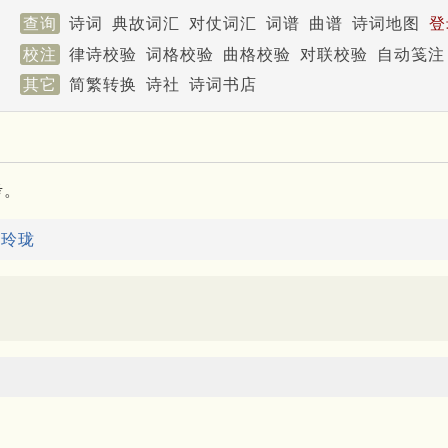
查询
诗词
典故词汇
对仗词汇
词谱
曲谱
诗词地图
登
校注
律诗校验
词格校验
曲格校验
对联校验
自动笺注
其它
简繁转换
诗社
诗词书店
考。
：
玲珑