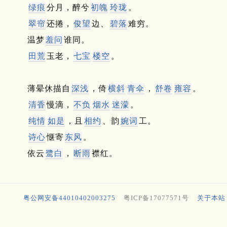
绿痕
分月，醉兮
初魄
玲珑
。
翠帘
还捲，
俊望
边、
碧落
难穷。
温梦
羞问
谁同。
田荒
玉老，
七宝
楼空
。
薄晕休描自
深浅
，倚
横斜
青伞
，
舒卷
雍容
。
清香
慢滴，
不负
烟水
迷濛
。
纯情
如是
，且
相约
、韵
婉词
工。
诗心
惬寄
东风
。
依云
鹭白
，
断雨
襟红。
粤公网安备44010402003275
粤ICP备17077571号
关于本站