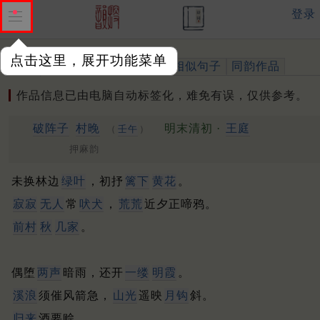
登录
点击这里，展开功能菜单
作品
标注四声
出处、引用
相似句子
同韵作品
作品信息已由电脑自动标签化，难免有误，仅供参考。
破阵子
村晚
明末清初 ·
王庭
（
壬午
）
押麻韵
未换林边
绿叶
，初抒
篱下
黄花
。
寂寂
无人
常
吠犬
，
荒荒
近夕正啼鸦。
前村
秋
几家
。
偶堕
两声
暗雨，还开
一缕
明霞
。
溪浪
须催风箭急，
山光
遥映
月钩
斜。
归来
酒要赊。