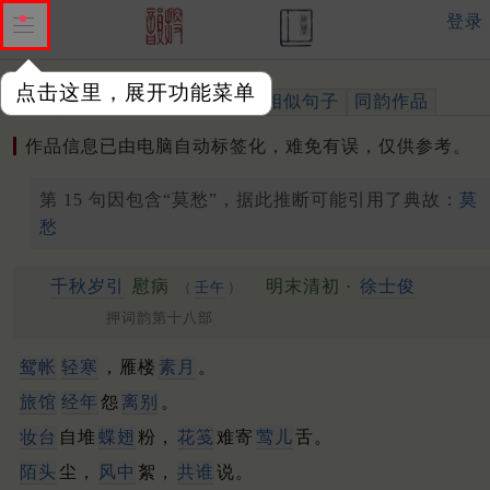
登录
点击这里，展开功能菜单
作品
标注四声
出处、引用
相似句子
同韵作品
作品信息已由电脑自动标签化，难免有误，仅供参考。
第 15 句因包含“莫愁”，据此推断可能引用了典故：
莫
愁
千秋岁引
慰病
明末清初 ·
徐士俊
（
壬午
）
押词韵第十八部
鸳帐
轻寒
，雁楼
素月
。
旅馆
经年
怨
离别
。
妆台
自堆
蝶翅
粉，
花笺
难寄
莺儿
舌。
陌头
尘，
风中
絮，
共谁
说。