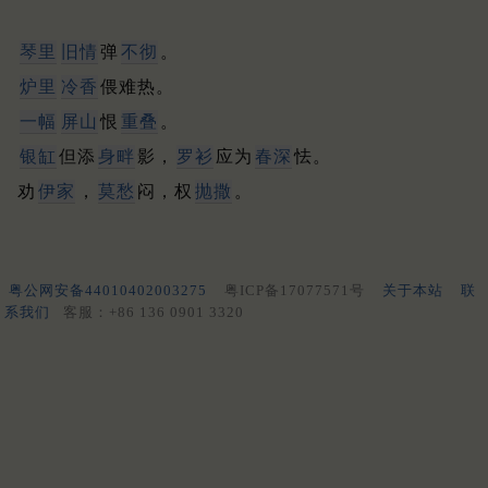
琴里
旧情
弹
不彻
。
炉里
冷香
偎难热。
一幅
屏山
恨
重叠
。
银缸
但添
身畔
影，
罗衫
应为
春深
怯。
劝
伊家
，
莫愁
闷，权
抛撒
。
粤公网安备44010402003275
粤ICP备17077571号
关于本站
联
系我们
客服：+86 136 0901 3320