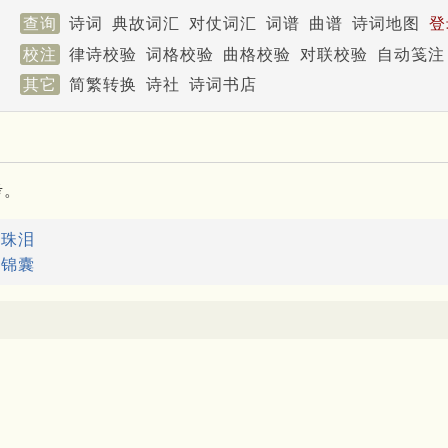
查询
诗词
典故词汇
对仗词汇
词谱
曲谱
诗词地图
登
校注
律诗校验
词格校验
曲格校验
对联校验
自动笺注
其它
简繁转换
诗社
诗词书店
考。
：
珠泪
：
锦囊