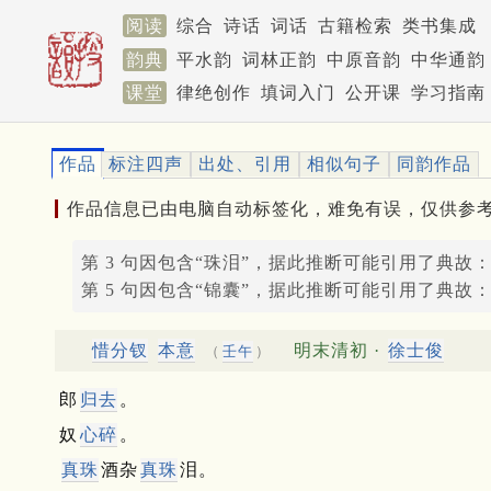
阅读
综合
诗话
词话
古籍检索
类书集成
韵典
平水韵
词林正韵
中原音韵
中华通韵
课堂
律绝创作
填词入门
公开课
学习指南
作品
标注四声
出处、引用
相似句子
同韵作品
作品信息已由电脑自动标签化，难免有误，仅供参
第 3 句因包含“珠泪”，据此推断可能引用了典故
第 5 句因包含“锦囊”，据此推断可能引用了典故
惜分钗
本意
明末清初 ·
徐士俊
（
壬午
）
郎
归去
。
奴
心碎
。
真珠
酒杂
真珠
泪。