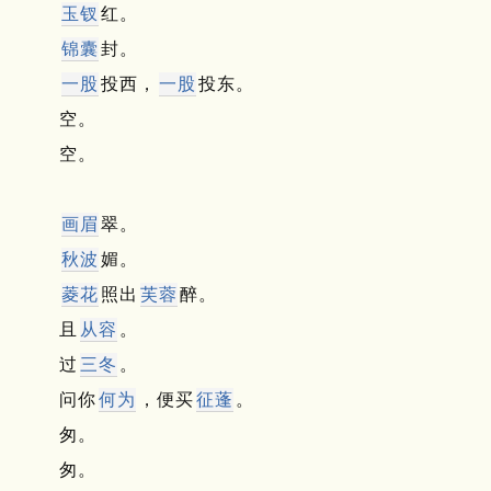
玉钗
红。
锦囊
封。
一股
投西，
一股
投东。
空。
空。
画眉
翠。
秋波
媚。
菱花
照出
芙蓉
醉。
且
从容
。
过
三冬
。
问你
何为
，便买
征蓬
。
匆。
匆。