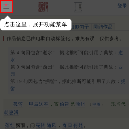
登录
点击这里，展开功能菜单
作品
标注四声
出处、引用
相似句子
同韵作品
作品信息已由电脑自动标签化，难免有误，仅供参考。
第 4 句因包含“逝水”，据此推断可能引用了典故：
逝
水
第 9 句因包含“西园”，据此推断可能引用了典故：
西
园
第 19 句因包含“拥髻”，据此推断可能引用了典故：
拥
髻
孤鸾
甲辰送春
，寄
伯建
兄
渝州
现当代 ·
（
甲辰
）
胡惠溥
落红
飘雨，问
宛转
随风
，
春归
何处
。