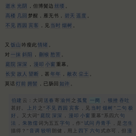
逝水
光阴
，但博鬓边
丝缕
。
高楼
几回
梦醒，雁无书，
碧天
遥度
。
不见
西园
宾客
，见
当时
烟树
。
又
饭山
吟瘦此
情绪
。
对
一抹
斜阳
，
蒯缑
愁苦
。
庭院
深深
，
漫叩
小窗
重幕。
长安
故人
望断
，甚
年年
，
敝衣
尘土
。
莫话
灯前
拥髻
，已肠回
如许
。
伯建
云：大词
送春
寄
渝州
之
孤鹜
一阕
，
顿挫
吞吐
甚好。
上片
之“
不见
西园
宾客
，见
当时
烟树
”
二句
极
好
。又大词“
庭院
深深
，
漫叩
小窗
重幕”系四六
句
法
，
朱敦儒
词为五五
字句
，作“
试问
丹青手
，是
怎生
描得？”
音调
较明
朗健，用上
四下
六句
式亦可，但
漫