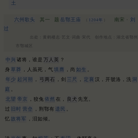
土
六州歌头
其一
题
岳鄂王
庙
南宋 ·
刘
（
1204年
）
过
出处：黄鹤楼志·艺文·词曲·宋代 创作地点：湖北省鄂州
市鄂城区
中兴
诸将，谁是
万人英
？
身
草莽
，人虽死，气
填膺
，尚
如生
。
年少
起河朔
，
弓两石
，剑
三尺
，
定襄
汉，开虢洛，洗
洞
庭
。
北望
帝京
，狡兔
依然
在，
良犬
先烹。
过
旧时
营垒
，荆鄂有
遗民
。
忆
故
将军
，泪如倾。