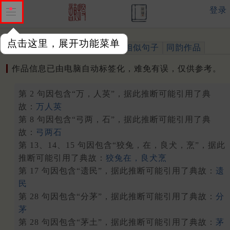
登录
点击这里，展开功能菜单
作品
标注四声
出处、引用
相似句子
同韵作品
作品信息已由电脑自动标签化，难免有误，仅供参考。
第 2 句因包含“万，人英”，据此推断可能引用了典
故：
万人英
第 8 句因包含“弓两，石”，据此推断可能引用了典
故：
弓两石
第 13、14、15 句因包含“狡兔，在，良犬，烹”，据此
推断可能引用了典故：
狡兔在，良犬烹
第 17 句因包含“遗民”，据此推断可能引用了典故：
遗
民
第 28 句因包含“分茅”，据此推断可能引用了典故：
分
茅
第 28 句因包含“茅土”，据此推断可能引用了典故：
茅