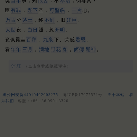
说
当年
事，知
恨苦
：不
奉诏
，伪耶真？
臣
有罪
，
陛下
圣，
可
鉴
临
，
一片
心。
万古
分
茅土
，终
不到
，旧
奸臣
。
人世
夜，
白日
照，忽
开明
。
衮佩冕圭
百拜
，
九泉
下、荣感
君恩
。
看
年年
三月
，
满地
野花
春
，
卤簿
迎神
。
评注
（点击查看或隐藏评注）
粤公网安备44010402003275
粤ICP备17077571号
关于本站
联
系我们
客服：+86 136 0901 3320