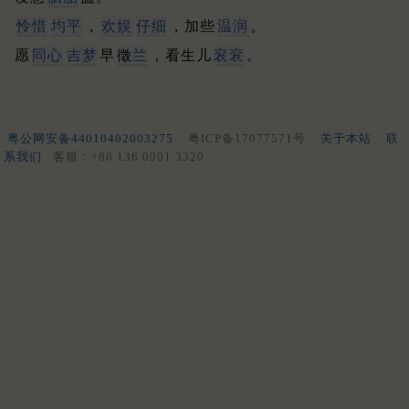
怜惜
均平
，
欢娱
仔细
，加些
温润
。
愿
同心
吉梦
早
徵
兰
，看生儿
衮衮
。
粤公网安备44010402003275
粤ICP备17077571号
关于本站
联
系我们
客服：+86 136 0901 3320