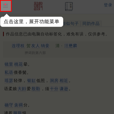
登录
点击这里，展开功能菜单
作品
标注四声
出处、引用
相似句子
同韵作品
作品信息已由电脑自动标签化，难免有误，仅供参考。
连理枝
贺
友人
纳妾
清 ·
汪懋麟
押词韵第六部
镜里
桃花
晕。
私语
偎香鬓。
瑶瑟
轻弹，
银缸
低照，
洞房
相近
。
语柔娘
大妇
爱
殷勤
，须
十分
谦逊
。
确守
衾裯
分。
谩惹
胭脂
愠。