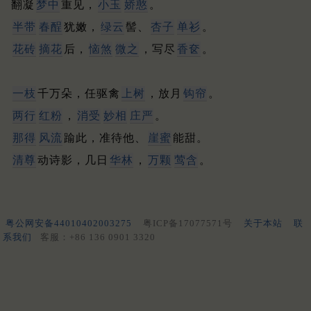
翻凝
梦中
重见，
小玉
娇憨
。
半带
春酲
犹嫩，
绿云
髻、
杏子
单衫
。
花砖
摘花
后，
恼煞
微之
，写尽
香奁
。
一枝
千万朵，任驱禽
上树
，放月
钩帘
。
两行
红粉
，
消受
妙相
庄严
。
那得
风流
踰此，准待他、
崖蜜
能甜。
清尊
动诗影，几日
华林
，
万颗
莺含
。
粤公网安备44010402003275
粤ICP备17077571号
关于本站
联
系我们
客服：+86 136 0901 3320