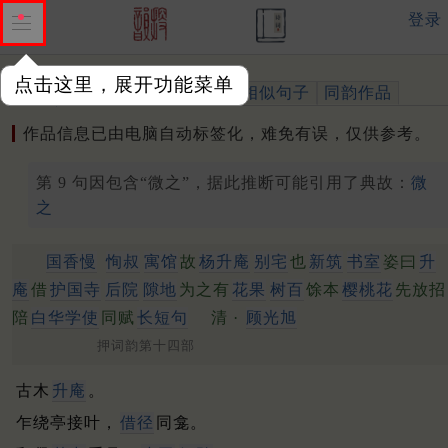
登录
点击这里，展开功能菜单
作品
标注四声
出处、引用
相似句子
同韵作品
作品信息已由电脑自动标签化，难免有误，仅供参考。
第 9 句因包含“微之”，据此推断可能引用了典故：
微
之
国香慢
恂叔
寓馆
故
杨升庵
别宅
也
新筑
书室
姿曰
升
庵
借
护国寺
后院
隙地
为之有
花果
树百
馀本
樱桃花
先放招
陪
白华学使
同赋
长短句
清 ·
顾光旭
押词韵第十四部
古木
升庵
。
乍绕亭接叶，
借径
同龛。