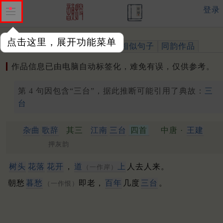
登录
点击这里，展开功能菜单
作品
标注四声
出处、引用
相似句子
同韵作品
作品信息已由电脑自动标签化，难免有误，仅供参考。
第 4 句因包含“三台”，据此推断可能引用了典故：
三
台
杂曲
歌辞
其三
江南
三台
四首
中唐 ·
王建
押灰韵
树头
花落
花开
，
道
上
人去人来。
（一作岸）
朝愁
暮愁
即老，
百年
几度
三台
。
（一作恨）